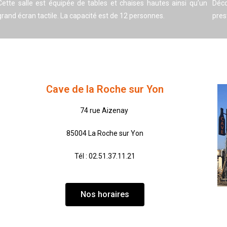
Cette salle est équipée de tables et chaises hautes ainsi qu’un
Déc
grand écran tactile. La capacité est de 12 personnes.
pres
Cave de la Roche sur Yon
74 rue Aizenay
85004 La Roche sur Yon
Tél : 02.51.37.11.21
Nos horaires