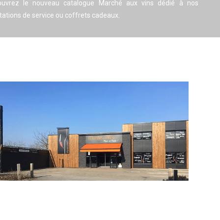
ouvrez le nouveau catalogue Marché aux vins dédié à nos
tations de service ou coffrets cadeaux.