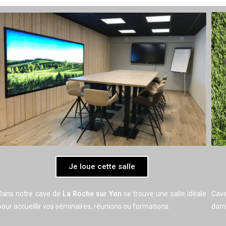
Je loue cette salle
Dans notre cave de
La Roche sur Yon
se trouve une salle idéale
Cave
pour accueillir vos séminaires, réunions ou formations.
domi