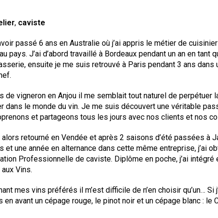
lier
,
caviste
voir passé 6 ans en Australie où j’ai appris le métier de cuisinier
 au pays.
J’ai d’abord travaillé à Bordeaux pendant un an en tant q
asserie, e
nsuite je me suis retrouvé à Paris pendant 3 ans dans u
hef.
ils de vigneron en Anjou il me semblait tout naturel de perpétuer la
ler dans le monde du vin. Je
me suis découvert une véritable pass
prenons et partageons tous les jours avec nos clients et nos co
 alors retourné en Vendée et après 2 saisons d’été passées à J
 et une année en alternance dans cette même entreprise, j’ai obt
cation Professionnelle de caviste. Diplôme en poche, j’ai intégr
aux Vins.
ant mes vins préférés il m’est difficile de n’en choisir qu’un… Si j’
s en avant un cépage rouge, le pinot noir et un cépage blanc : le 