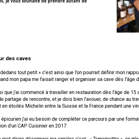
es, je vous souhaite de prendre autant de
ur des caves
edans tout petit » c’est ainsi que l’on pourrait définir mon rappo
uand mon papa me faisait ranger et organiser sa cave dès l’âge d
si que j’ai commencé à travailler en restauration dès l’âge de 15 a
de partage de rencontre, et je dois bien l’avouer, de chance au tra
 en étoilés Michelin entre la Suisse et la France pendant une vi
 épicurien j’ai eu besoin de compléter ce parcours par une format
tion d’un CAP Cuisinier en 2017.
 mot dirige désormais ma carrière c’est : « Transmettre », en m’oc