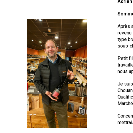
Adrien
Somme
Après a
revenu
type br
sous-c
Petit f
travail
nous ap
Je suis
Chouans
Qualifi
Marché 
Concern
mettrai