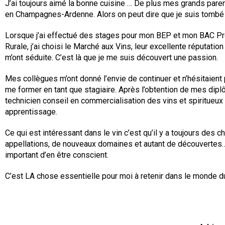
J’ai toujours aimé la bonne cuisine … De plus mes grands pare
en Champagnes-Ardenne. Alors on peut dire que je suis tombé d
Lorsque j’ai effectué des stages pour mon BEP et mon BAC P
Rurale, j’ai choisi le Marché aux Vins, l
eur excellente réputation 
m’ont séduite. C’est là que je me suis découvert une passion.
Mes collègues m’ont donné l’envie de continuer et n’hésitaien
me former en tant que stagiaire. A
près l’obtention de mes diplô
technicien conseil en commercialisation des vins et spiritueu
apprentissage.
Ce qui est intéressant dans le vin c’est qu’il y a toujours des
appellations, de nouveaux domaines et autant de découvertes… J
important d’en être conscient.
C’est LA chose essentielle pour moi à retenir dans le monde du 