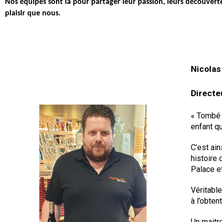
Nos équipes sont là pour partager leur passion, leurs découvert
plaisir que nous.
Nicolas
Directe
« Tombé d
enfant q
C’est ain
histoire 
Palace et
Véritable
à l’obten
Un maitre