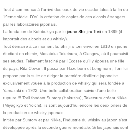
Tout à commencé à l’arrivé des eaux de vie occidentales à la fin du
19eme siècle. D’où la création de copies de ces alcools étrangers
par les laboratoires japonais.
La fondation de Kotobukiya par le
jeune Shinjiro Torii
en 1899 (il
importait des alcools et du whisky).
Tout démarre à ce moment là, Shinjiro torii envoi en 1918 un jeune
étudiant en chimie, Masataka Taketsuru, à Glasgow, où il poursuivit
ses études. Tellement fasciné par l’Ecosse qu’il y épousa une fille
du pays, Rita Cowan. Il passa par Hazelburn et Longmorn ; Torii lui
propose par la suite de diriger la première distillerie japonaise
exclusivement vouée à la production de whisky qui sera fondée à
Yamazaki en 1923. Une belle collaboration suivie d’une belle
rupture !!! Torii fondant Suntory (Hakushu), Taketsuru créant Nikka
(Miyagikyo et Yoichi), ils sont aujourd’hui encore les deux piliers de
la production de whisky japonais.
Initiée par Suntory et par Nikka, l’industrie du whisky au japon s’est
développée après la seconde guerre mondiale. Si les japonais sont