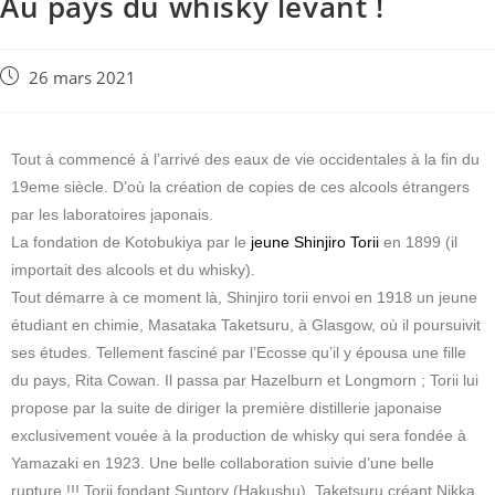
Au pays du whisky levant !
26 mars 2021
Tout à commencé à l’arrivé des eaux de vie occidentales à la fin du
19eme siècle. D’où la création de copies de ces alcools étrangers
par les laboratoires japonais.
La fondation de Kotobukiya par le
jeune Shinjiro Torii
en 1899 (il
importait des alcools et du whisky).
Tout démarre à ce moment là, Shinjiro torii envoi en 1918 un jeune
étudiant en chimie, Masataka Taketsuru, à Glasgow, où il poursuivit
ses études. Tellement fasciné par l’Ecosse qu’il y épousa une fille
du pays, Rita Cowan. Il passa par Hazelburn et Longmorn ; Torii lui
propose par la suite de diriger la première distillerie japonaise
exclusivement vouée à la production de whisky qui sera fondée à
Yamazaki en 1923. Une belle collaboration suivie d’une belle
rupture !!! Torii fondant Suntory (Hakushu), Taketsuru créant Nikka