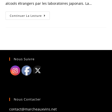
alcools étrangers par les laboratoires japonais. La…
Au
Continuer La Lecture
Pays
Du
Whisky
Levant !
Nous Suivre
Nous Contacter
contact@marcheauxvins.net