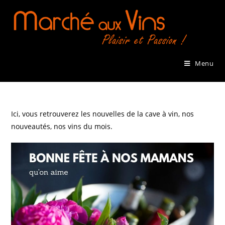
Skip
to
content
Menu
Ici, vous retrouverez les nouvelles de la cave à vin, nos
nouveautés, nos vins du mois.