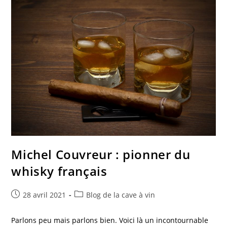
Des
Mères
!
Michel Couvreur : pionner du
whisky français
Post
Post
28 avril 2021
Blog de la cave à vin
published:
category:
Parlons peu mais parlons bien. Voici là un incontournable